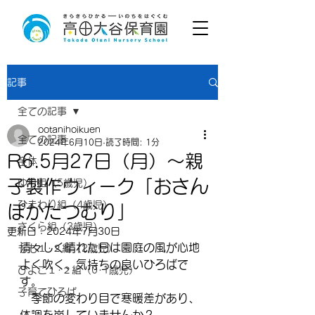
記事
全ての記事
ootanihoikuen
全ての記事
2024年6月10日
読了時間: 1分
R6.5月27日（月）～親
全体
子製作ウィーク「おさん
ゆり組（5歳児）
ひまわり組（4歳児）
ぽかたつむり」
さくら組（3歳児）
更新日：
2024年7月30日
清々しく晴れた日は園庭の風が心地
もも１･２組（2歳児）
よく吹く、気持ちの良いひろばで
ひよこ１･２組（0･1歳児）
す。
子育てひろば
　季節の変わり目で寒暖差があり、