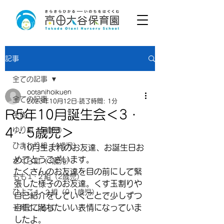
記事
全ての記事
ootanihoikuen
全ての記事
2023年10月12日
読了時間: 1分
R5年10月誕生会＜3・
全体
4・5歳児＞
ゆり組（5歳児）
ひまわり組（4歳児）
　10月生まれのお友達、お誕生日お
めでとうございます。
さくら組（3歳児）
たくさんのお友達を目の前にして緊
もも１･２組（2歳児）
張した様子のお友達。くす玉割りや
ひよこ１･２組（0･1歳児）
自己紹介をしていくことで少しずつ
自信に満ちたいい表情になっていま
子育てひろば
したよ。