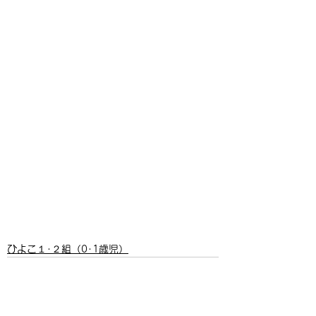
ひよこ１･２組（0･1歳児）