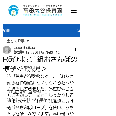
記事
全ての記事
ootanihoikuen
全ての記事
2023年12月20日
読了時間: 1分
R5ひよこ1組おさんぽの
全体
様子＜1歳児＞
ゆり組（5歳児）
ひまわり組（4歳児）
　「先生と手をつなぐ」、「お友達
と手をつなぐ」というところを春か
さくら組（3歳児）
ら練習してきました。外遊びやおさ
もも１･２組（2歳児）
んぽを通して、足元もしっかりして
ひよこ１･２組（0･1歳児）
きましたね。これからは進級にむけ
て「おさんぽロープ」を使い、おさ
子育てひろば
んぽを楽しんでいます。赤い輪っか