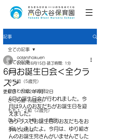
記事
全ての記事
ootanihoikuen
全ての記事
2022年6月15日
読了時間: 1分
6月お誕生日会＜全クラ
全体
ス＞
ゆり組（5歳児）
ひまわり組（4歳児）
更新日：
2022年7月12日
6月の誕生日会が行われました。今
さくら組（3歳児）
月は9人のお友だちがお誕生日を迎
もも１･２組（2歳児）
えました。
ひよこ１･２組（0･1歳児）
各クラスでお誕生日のお友だちをお
祝いしましたよ。今月は、ゆり組さ
子育てひろば
んのお誕生児さんがいませんでした