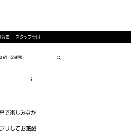
業報告
スタッフ専用
２組（2歳児）
育で楽しみなが
フリしてお遊戯