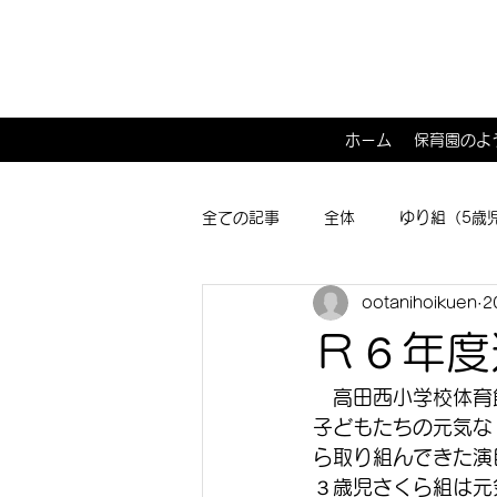
ホーム
保育園のよ
全ての記事
全体
ゆり組（5歳
ootanihoikuen
2
ひよこ１･２組（0･1歳児）
子
Ｒ６年度
　高田西小学校体育
子どもたちの元気な
ら取り組んできた演
３歳児さくら組は元