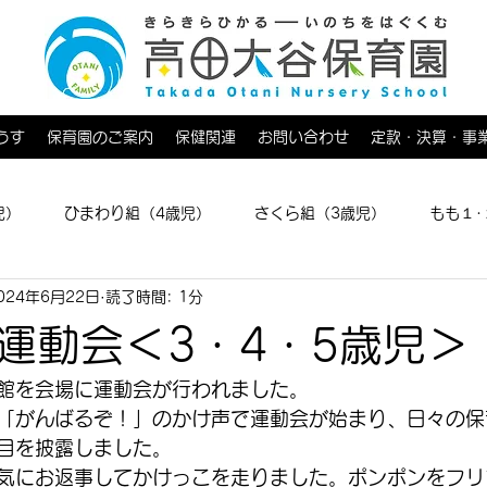
うす
保育園のご案内
保健関連
お問い合わせ
定款・決算・事
児）
ひまわり組（4歳児）
さくら組（3歳児）
もも１･
024年6月22日
読了時間: 1分
育てひろば
運動会＜3・4・5歳児＞
館を会場に運動会が行われました。
「がんばるぞ！」のかけ声で運動会が始まり、日々の保
目を披露しました。
気にお返事してかけっこを走りました。ポンポンをフリ