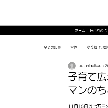
ホーム
保育園のよ
全ての記事
全体
ゆり組（5歳
ootanihoikuen
2
ひよこ１･２組（0･1歳児）
子
子育て広
マンのち
11月15日は七五三