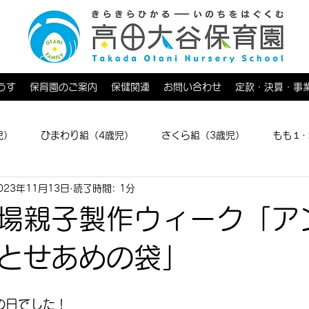
うす
保育園のご案内
保健関連
お問い合わせ
定款・決算・事
児）
ひまわり組（4歳児）
さくら組（3歳児）
もも１･
023年11月13日
読了時間: 1分
育てひろば
場親子製作ウィーク「ア
とせあめの袋」
の日でした！