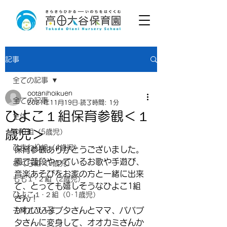
記事
全ての記事
ootanihoikuen
全ての記事
2021年11月19日
読了時間: 1分
ひよこ１組保育参観＜１
全体
歳児＞
ゆり組（5歳児）
ひまわり組（4歳児）
保育参観ありがとうございました。
園で普段やっているお歌や手遊び、
さくら組（3歳児）
音楽あそびをお家の方と一緒に出来
もも１･２組（2歳児）
て、とっても嬉しそうなひよこ1組
ひよこ１･２組（0･1歳児）
さん！
かわいい子ブタさんとママ、パパブ
子育てひろば
タさんに変身して、オオカミさんか