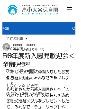
記事
全ての記事
ootanihoikuen
全ての記事
4月17日
読了時間: 1分
R8年度新入園児歓迎会＜
全体
全園児＞
ゆり組（5歳児）
ひまわり組（4歳児）
　新しく保育園に仲間入りしたお友
だちを紹介し、みんなでお祝いしま
さくら組（3歳児）
した。
もも１･２組（2歳児）
ゆり組さんから新入園児さんへ「こ
ひよこ１･２組（0･1歳児）
れからよろしくね」の気持ちを込め
てつくったメダルをプレゼントした
子育てひろば
り、みんなで「チューリップ」や