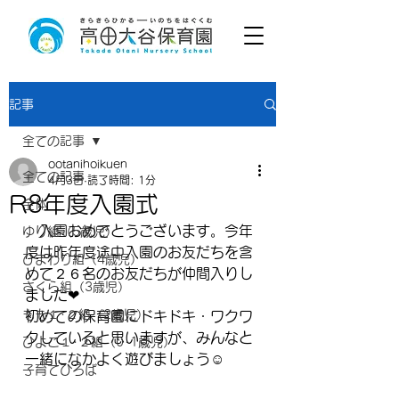
記事
全ての記事
ootanihoikuen
全ての記事
4月3日
読了時間: 1分
R8年度入園式
全体
　入園おめでとうございます。今年
ゆり組（5歳児）
度は昨年度途中入園のお友だちを含
ひまわり組（4歳児）
めて２６名のお友だちが仲間入りし
さくら組（3歳児）
ました❤
もも１･２組（2歳児）
初めての保育園にドキドキ・ワクワ
クしていると思いますが、みんなと
ひよこ１･２組（0･1歳児）
一緒になかよく遊びましょう☺
子育てひろば