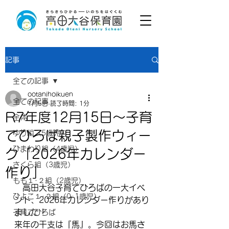
記事
全ての記事
ootanihoikuen
全ての記事
1月5日
読了時間: 1分
R7年度12月15日～子育
全体
てひろば親子製作ウィー
ゆり組（5歳児）
ひまわり組（4歳児）
ク「2026年カレンダー
さくら組（3歳児）
作り」
もも１･２組（2歳児）
　高田大谷子育てひろばの一大イベ
ひよこ１･２組（0･1歳児）
ント、2026年カレンダー作りがあり
ました！
子育てひろば
来年の干支は『馬』。今回はお馬さ