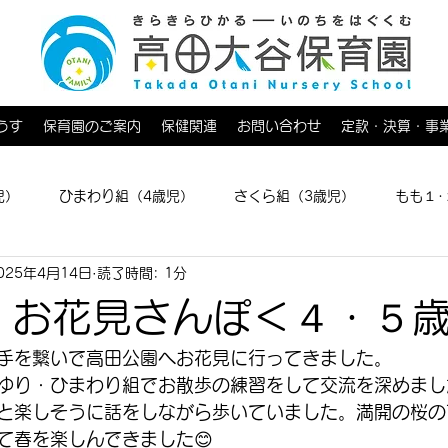
うす
保育園のご案内
保健関連
お問い合わせ
定款・決算・事
児）
ひまわり組（4歳児）
さくら組（3歳児）
もも１･
025年4月14日
読了時間: 1分
育てひろば
 お花見さんぽ＜４・５
手を繋いで高田公園へお花見に行ってきました。
ゆり・ひまわり組でお散歩の練習をして交流を深めまし
と楽しそうに話をしながら歩いていました。満開の桜の
て春を楽しんできました😊