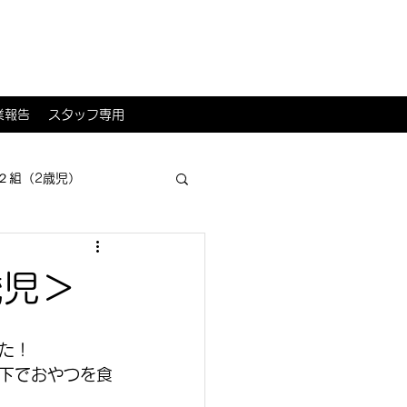
業報告
スタッフ専用
２組（2歳児）
歳児＞
た！
下でおやつを食