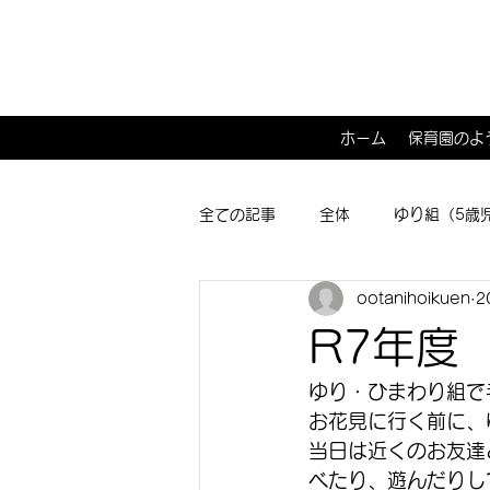
ホーム
保育園のよ
全ての記事
全体
ゆり組（5歳
ootanihoikuen
2
ひよこ１･２組（0･1歳児）
子
R7年度
ゆり・ひまわり組で
お花見に行く前に、
当日は近くのお友達
べたり、遊んだりし