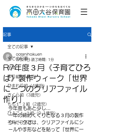
記事
全ての記事
ootanihoikuen
全ての記事
3月25日
読了時間: 1分
R7年度３月《子育てひろ
全体
ば》製作ウィーク「世界
ゆり組（5歳児）
ひまわり組（4歳児）
に一つのクリアファイル
さくら組（3歳児）
作り」
もも１･２組（2歳児）
今年度もあと少し…
ひよこ１･２組（0･1歳児）
一年の締めくくりとなる３月の製作
ウィークでは、クリアファイルにシ
子育てひろば
ールや手形などを貼って『世界に一