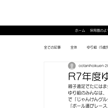
ホーム
保育園のよ
全ての記事
全体
ゆり組（5歳
ootanihoikuen
2
ひよこ１･２組（0･1歳児）
子
R7年度
親子遠足でたにはま
ゆり組のみんなは、
で「じゃんけんグル
「ボール運びレース