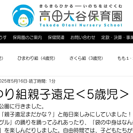
うす
保育園のご案内
保健関連
お問い合わせ
定款・決算・事
児）
ひまわり組（4歳児）
さくら組（3歳児）
もも１･
025年5月16日
読了時間: 1分
育てひろば
ゆり組親子遠足＜5歳児＞
公園に行きました。
「親子遠足まだかな？」と毎日楽しみにしていました！
グル」の踊りを踊ってふれあったり、「袋の中身はなん
」を楽しんだりしました。自由時間では、子どもたちが