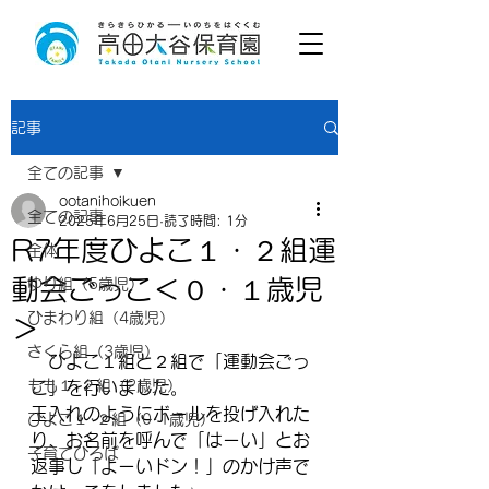
記事
全ての記事
ootanihoikuen
全ての記事
2025年6月25日
読了時間: 1分
R7年度ひよこ１・２組運
全体
動会ごっこ＜０・１歳児
ゆり組（5歳児）
ひまわり組（4歳児）
＞
さくら組（3歳児）
　ひよこ１組と２組で「運動会ごっ
もも１･２組（2歳児）
こ」を行いました。
玉入れのようにボールを投げ入れた
ひよこ１･２組（0･1歳児）
り、お名前を呼んで「はーい」とお
子育てひろば
返事し「よーいドン！」のかけ声で