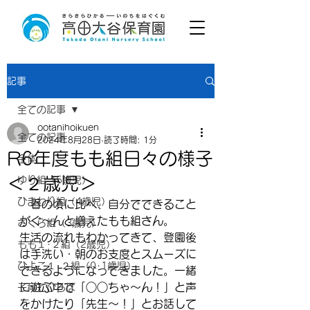
記事
全ての記事
ootanihoikuen
全ての記事
2024年8月28日
読了時間: 1分
R6年度もも組日々の様子
全体
＜２歳児＞
ゆり組（5歳児）
ひまわり組（4歳児）
　春の頃に比べ、自分でできること
がぐ～んと増えたもも組さん。
さくら組（3歳児）
生活の流れもわかってきて、登園後
もも１･２組（2歳児）
は手洗い・朝のお支度とスムーズに
ひよこ１･２組（0･1歳児）
できるようになってきました。一緒
に遊ぶ中で「○○ちゃ～ん！」と声
子育てひろば
をかけたり「先生～！」とお話して