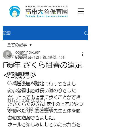
記事
全ての記事
ootanihoikuen
全ての記事
2023年5月12日
読了時間: 1分
R5年 さくら組春の遠足
全体
＜3歳児＞
ゆり組（5歳児）
ひまわり組（4歳児）
　高田公園へ遠足に行ってきまし
た。公園までは長い道のりでした
さくら組（3歳児）
が、とっても上手に歩くことができ
もも１･２組（2歳児）
たさくらぐみさん‼芝生の上でおやつ
ひよこ１･２組（0･1歳児）
を食べたり、お友達や先生と体を動
かして遊んできました。
子育てひろば
ホールで楽しみにしていたお弁当を