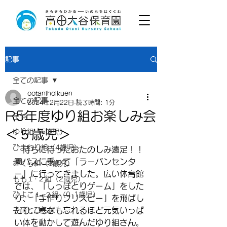
記事
全ての記事
ootanihoikuen
全ての記事
2024年2月22日
読了時間: 1分
R5年度ゆり組お楽しみ会
全体
＜５歳児＞
ゆり組（5歳児）
ひまわり組（4歳児）
　待ちに待ったおたのしみ遠足！！
園バスに乗って「ラーバンセンタ
さくら組（3歳児）
ー」に行ってきました。広い体育館
もも１･２組（2歳児）
では、「しっぽとりゲーム」をした
ひよこ１･２組（0･1歳児）
り、「手作りフリスビー」を飛ばし
たり…寒さも忘れるほど元気いっぱ
子育てひろば
い体を動かして遊んだゆり組さん。