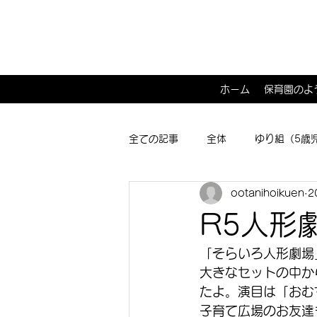
ホーム
保育園のよ
全ての記事
全体
ゆり組（5歳
ootanihoikuen
2
ひよこ１･２組（0･1歳児）
子
R5人形
「そらいろ人形劇場
大きなセットの中か
たよ。演目は「おむ
子育て広場のお友達