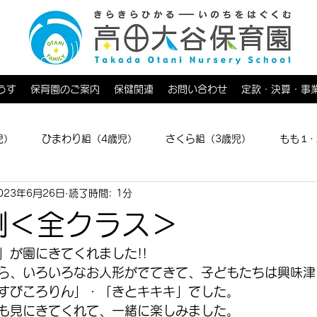
うす
保育園のご案内
保健関連
お問い合わせ
定款・決算・事
児）
ひまわり組（4歳児）
さくら組（3歳児）
もも１･
023年6月26日
読了時間: 1分
育てひろば
劇＜全クラス＞
」が園にきてくれました!!
ら、いろいろなお人形がでてきて、子どもたちは興味津
すびころりん」・「きとキキキ」でした。
も見にきてくれて、一緒に楽しみました。