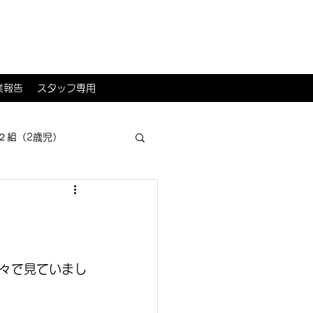
業報告
スタッフ専用
２組（2歳児）
々で見ていまし