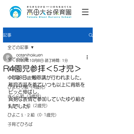
記事
全ての記事
ootanihoikuen
全ての記事
2022年10月8日
読了時間: 1分
R4園児参拝＜5才児＞
全体
10月8日、報恩講が行われました。
ゆり組（5歳児）
稚児衣装を着ていつも以上に背筋を
ひまわり組（4歳児）
ピッと伸ばし、
さくら組（3歳児）
真剣な表情で参加していたゆり組さ
もも１･２組（2歳児）
んでした。
ひよこ１･２組（0･1歳児）
子育てひろば