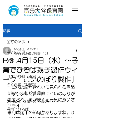
記事
全ての記事
ootanihoikuen
全ての記事
4月27日
読了時間: 1分
R８.4月15日（水）～子
全体
育てひろば親子製作ウィ
ゆり組（5歳児）
ひまわり組（4歳児）
ーク「こいのぼり製作」
さくら組（3歳児）
　草花の緑がきれいに見られる季節
もも１･２組（2歳児）
になりました。園庭にこいのぼりが
設置され、風が吹くと元気に泳いで
ひよこ１･２組（0･1歳児）
います！
子育てひろば
来月は端午の節句がありますね。ひ