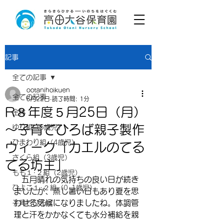
記事
全ての記事
ootanihoikuen
全ての記事
5月22日
読了時間: 1分
R８年度５月25日（月）
全体
～子育てひろば親子製作
ゆり組（5歳児）
ひまわり組（4歳児）
ウィーク「カエルのてる
さくら組（3歳児）
てる坊主」
もも１･２組（2歳児）
　五月晴れの気持ちの良い日が続き
ひよこ１･２組（0･1歳児）
ましたが、蒸し暑い日もあり夏を思
わせる気候になりましたね。体調管
子育てひろば
理と汗をかかなくても水分補給を親