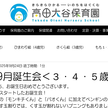
うす
保育園のご案内
保健関連
お問い合わせ
定款・決算・事
児）
ひまわり組（4歳児）
さくら組（3歳児）
もも１･
025年9月24日
読了時間: 1分
育てひろば
9月誕生会＜３・４・５
ち、お誕生日おめでとうございます。
スタートしたお誕生会！
の「モンキチくん」と「パオくん」に加えてペンギンの
す玉割りでは、くす玉が割れないハプニングもありまし