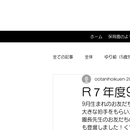
ホーム
保育園のよ
全ての記事
全体
ゆり組（5歳
ootanihoikuen
2
ひよこ１･２組（0･1歳児）
子
R７年度
9月生まれのお友だ
大きな拍手をもらい
園長先生のお友だち
も登場しました！く