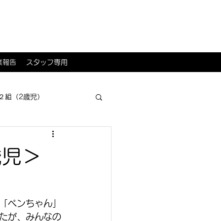
業報告
スタッフ専用
２組（2歳児）
歳児＞
「ペンちゃん」
たが、みんなの