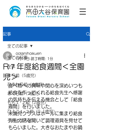
記事
全ての記事
ootanihoikuen
全ての記事
1月19日
読了時間: 1分
R７年度給食週間＜全園
全体
児＞
ゆり組（5歳児）
ひまわり組（4歳児）
食べ物への興味や関心を深めいつも
給食を作ってくれる給食先生へ感謝
さくら組（3歳児）
の気持ちを伝える機会として「給食
もも１･２組（2歳児）
週間」を行いました。
ひよこ１･２組（0･1歳児）
未満児クラスはホールに集まり給食
先生の話を聞いて調理道具を見せて
子育てひろば
もらいました。大きなおたまやお鍋