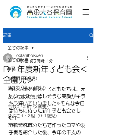
記事
全ての記事
ootanihoikuen
全ての記事
1月9日
読了時間: 1分
R７年度新年子ども会＜
全体
全園児＞
ゆり組（5歳児）
ひまわり組（4歳児）
新しい年を迎え、子どもたちは、元
気いっぱい！嬉しそうな笑顔がキラ
さくら組（3歳児）
キラ輝いていいました✨そんな今日
もも１･２組（2歳児）
は待ちに待った新年子ども会でし
ひよこ１･２組（0･1歳児）
た！
それぞれ自分たちで作ったコマや羽
子育てひろば
子板を紹介した後、今年の干支の