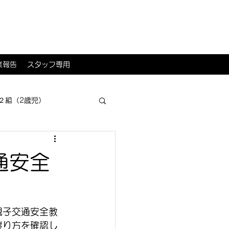
業報告
スタッフ専用
２組（2歳児）
通安全
親子交通安全教
渡り方を確認し