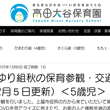
うす
保育園のご案内
保健関連
お問い合わせ
定款・決算・事
児）
ひまわり組（4歳児）
さくら組（3歳児）
もも１･
025年12月5日
読了時間: 1分
育てひろば
ゆり組秋の保育参観・交
2月５日更新）＜5歳児＞
育参観を行いました。上越市役所の方から来ていただいて
DVDを見てクイズに答えたり、お家の人と横断歩道の