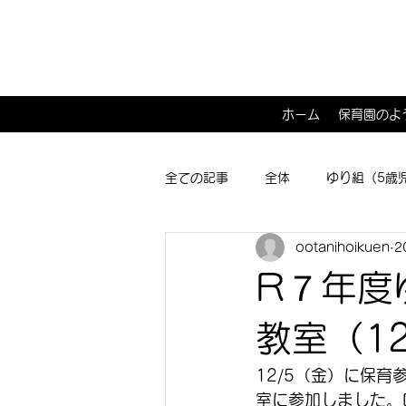
ホーム
保育園のよ
全ての記事
全体
ゆり組（5歳
ootanihoikuen
2
ひよこ１･２組（0･1歳児）
子
R７年度
教室（1
12/5（金）に保
室に参加しました。