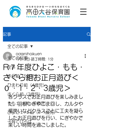
記事
全ての記事
ootanihoikuen
全ての記事
1月13日
読了時間: 1分
R７年度ひよこ・もも・
全体
さくら組お正月遊び＜
ゆり組（5歳児）
ひまわり組（4歳児）
０・1・2・3歳児＞
さくら組（3歳児）
各クラスでお正月遊びを楽しみまし
もも１･２組（2歳児）
た。羽根つきやこま回し、カルタや
福笑いなどクラスごとに工夫を凝ら
ひよこ１･２組（0･1歳児）
したお正月遊びを行い、にぎやかで
子育てひろば
楽しい時間を過ごしました。