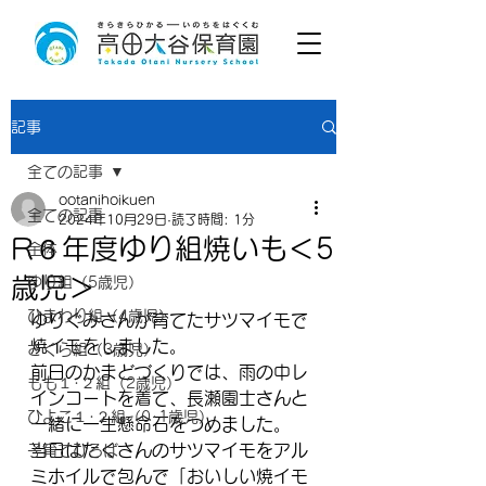
記事
全ての記事
ootanihoikuen
全ての記事
2024年10月29日
読了時間: 1分
R６年度ゆり組焼いも＜5
全体
歳児＞
ゆり組（5歳児）
ひまわり組（4歳児）
ゆりぐみさんが育てたサツマイモで
焼イモをしました。
さくら組（3歳児）
前日のかまどづくりでは、雨の中レ
もも１･２組（2歳児）
インコートを着て、長瀬園士さんと
ひよこ１･２組（0･1歳児）
一緒に一生懸命石をつめました。
当日はたくさんのサツマイモをアル
子育てひろば
ミホイルで包んで「おいしい焼イモ