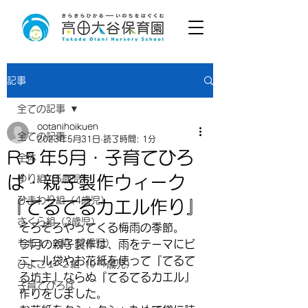
記事
全ての記事
ootanihoikuen
全ての記事
2023年5月31日
読了時間: 1分
R５年5月・子育てひろ
全体
ば・親子製作ウィーク
ゆり組（5歳児）
ひまわり組（4歳児）
『てるてるカエル作り』
さくら組（3歳児）
そろそろやってくる梅雨の季節。
もも１･２組（2歳児）
今月の親子製作は、雨をテーマにビ
ニール袋やお花紙を使って『てるて
ひよこ１･２組（0･1歳児）
る坊主』ならぬ『てるてるカエル』
子育てひろば
作りをしました。