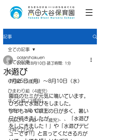
記事
全ての記事
ootanihoikuen
全ての記事
2022年8月10日
読了時間: 1分
水遊び
全体
7月25日（月）～8月10日（水）
ゆり組（5歳児）
ひまわり組（4歳児）
園庭のセミが元気に鳴いています。
さくら組（3歳児）
ひろばで水遊びをしました。
もも１･２組（2歳児）
今年も３０℃以上の日が多く、暑い
日が続きましたが、、、、「水遊び
ひよこ１･２組（0･1歳児）
をしにきました！」や「水遊びデビ
子育てひろば
ューです!!」と言ってくださる方が