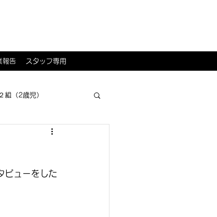
業報告
スタッフ専用
２組（2歳児）
タビューをした