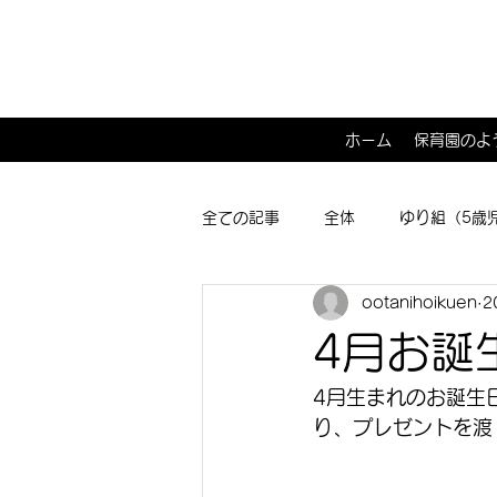
ホーム
保育園のよ
全ての記事
全体
ゆり組（5歳
ootanihoikuen
2
ひよこ１･２組（0･1歳児）
子
4月お誕
4月生まれのお誕生
り、プレゼントを渡