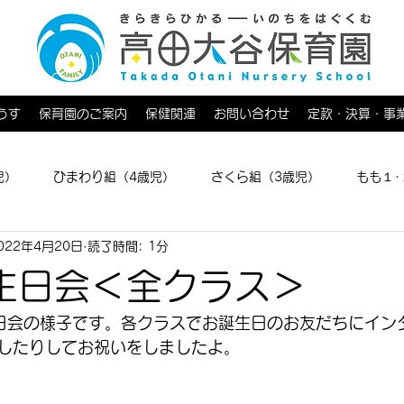
うす
保育園のご案内
保健関連
お問い合わせ
定款・決算・事
児）
ひまわり組（4歳児）
さくら組（3歳児）
もも１･
022年4月20日
読了時間: 1分
育てひろば
生日会＜全クラス＞
日会の様子です。各クラスでお誕生日のお友だちにイン
したりしてお祝いをしましたよ。