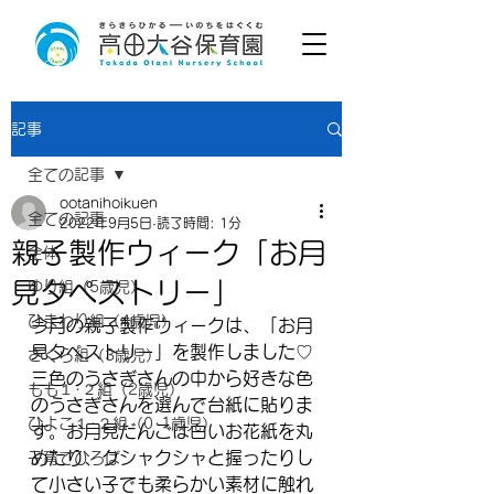
記事
全ての記事
ootanihoikuen
全ての記事
2022年9月5日
読了時間: 1分
親子製作ウィーク「お月
全体
見タペストリー」
ゆり組（5歳児）
ひまわり組（4歳児）
今月の親子製作ウィークは、「お月
見タペストリー」を製作しました♡
さくら組（3歳児）
三色のうさぎさんの中から好きな色
もも１･２組（2歳児）
のうさぎさんを選んで台紙に貼りま
ひよこ１･２組（0･1歳児）
す。お月見だんごは白いお花紙を丸
めたり、クシャクシャと握ったりし
子育てひろば
て小さい子でも柔らかい素材に触れ