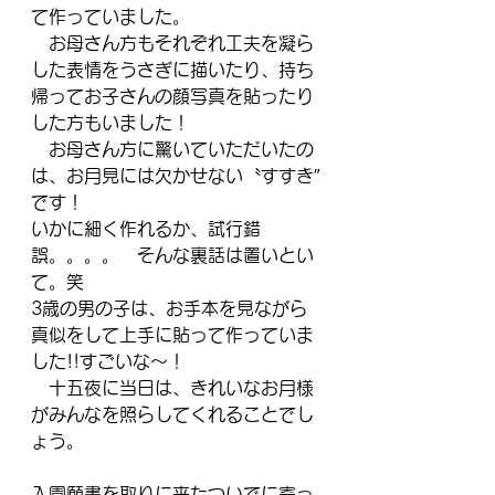
て作っていました。
　お母さん方もそれぞれ工夫を凝ら
した表情をうさぎに描いたり、持ち
帰ってお子さんの顔写真を貼ったり
した方もいました！
　お母さん方に驚いていただいたの
は、お月見には欠かせない〝すすき″
です！
いかに細く作れるか、試行錯
誤。。。。　そんな裏話は置いとい
て。笑
3歳の男の子は、お手本を見ながら
真似をして上手に貼って作っていま
した!!すごいな～！
　十五夜に当日は、きれいなお月様
がみんなを照らしてくれることでし
ょう。
入園願書を取りに来たついでに寄っ