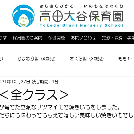
うす
保育園のご案内
保健関連
お問い合わせ
定款・決算・事
児）
ひまわり組（4歳児）
さくら組（3歳児）
もも１･
021年10月27日
読了時間: 1分
育てひろば
＜全クラス＞
が育てた立派なサツマイモで焼きいもをしました。
だちにも味わってもらえて嬉しい美味しい焼きいもでし