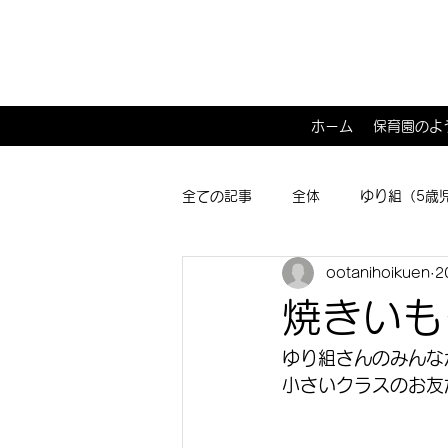
ホーム
保育園のよ
全ての記事
全体
ゆり組（5歳
ootanihoikuen
2
ひよこ１･２組（0･1歳児）
子
焼きいも
ゆり組さんのみんな
小さいクラスのお友