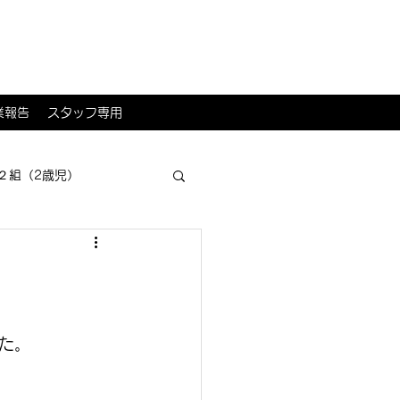
業報告
スタッフ専用
２組（2歳児）
た。