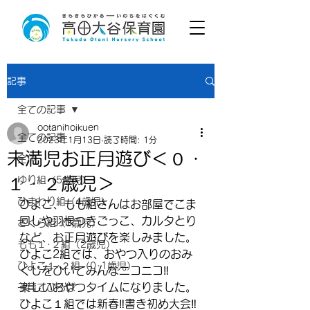
記事
全ての記事
ootanihoikuen
全ての記事
2023年1月13日
読了時間: 1分
未満児お正月遊び＜０・
全体
１・２歳児＞
ゆり組（5歳児）
ひまわり組（4歳児）
ひよこ、もも組さんはお部屋でこま
回しや羽根つきごっこ、カルタとり
さくら組（3歳児）
など、お正月遊びを楽しみました。
もも１･２組（2歳児）
ひよこ2組では、おやつ入りのおみ
ひよこ１･２組（0･1歳児）
くじをひいてみんなニコニコ‼
楽しいおやつタイムになりました。
子育てひろば
ひよこ１組では新春‼書き初め大会‼