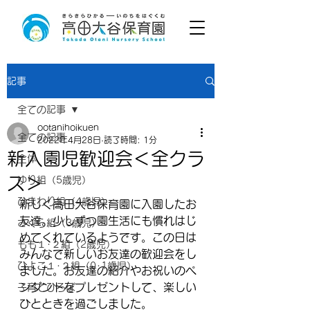
記事
全ての記事
ootanihoikuen
全ての記事
2022年4月28日
読了時間: 1分
新入園児歓迎会＜全クラ
全体
ス＞
ゆり組（5歳児）
ひまわり組（4歳児）
新しく高田大谷保育園に入園したお
友達。少しずつ園生活にも慣れはじ
さくら組（3歳児）
めてくれているようです。この日は
もも１･２組（2歳児）
みんなで新しいお友達の歓迎会をし
ひよこ１･２組（0･1歳児）
ました。お友達の紹介やお祝いのペ
ンダントをプレゼントして、楽しい
子育てひろば
ひとときを過ごしました。