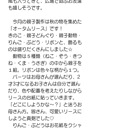
風も入ってきて、広場で遊ぶお友達
も嬉しそうです。
　今月の親子製作は秋の物を集めた
「オータムリース」です！
きのこ・親子どんぐり・親子動物・
りんご・ぶどう・リボンと、飾るも
のは盛りだくさんにしました☆
　動物は５種類（ねこ・ぞう・きつ
ね・くま・うさぎ）の中から親子を
１組。リボンは色々な柄から１つ。
　パーツはお母さんが選んだり、2
才3才になるお子さんは自分で選ん
だり、色や配置を考えたりしながら
リースの台紙に貼っていきます。
「どこにしようかな～？」と迷うお
母さん方。皆さん、可愛いリースに
しようと真剣でした♡
　りんご・ぶどうはお花紙をクシャ