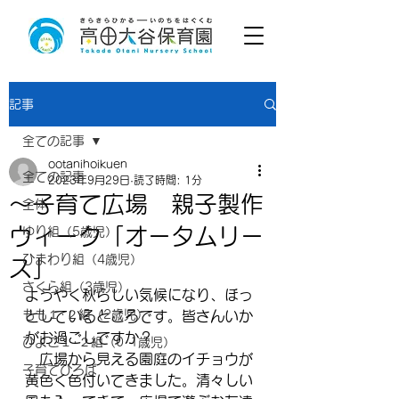
記事
全ての記事
ootanihoikuen
全ての記事
2023年9月29日
読了時間: 1分
～子育て広場 親子製作
全体
ウィーク「オータムリー
ゆり組（5歳児）
ひまわり組（4歳児）
ス」
さくら組（3歳児）
ようやく秋らしい気候になり、ほっ
もも１･２組（2歳児）
としているところです。皆さんいか
がお過ごしですか？
ひよこ１･２組（0･1歳児）
　広場から見える園庭のイチョウが
子育てひろば
黄色く色付いてきました。清々しい