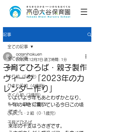
記事
全ての記事
ootanihoikuen
全ての記事
2022年12月7日
読了時間: 1分
子育てひろば・親子製作
全体
ウィーク「2023年のカ
ゆり組（5歳児）
ひまわり組（4歳児）
レンダー作り」
さくら組（3歳児）
いよいよ今年もあとわずかとなり、
もも１･２組（2歳児）
一年の早さに驚いている今日この頃
です！
ひよこ１･２組（0･1歳児）
子育てひろば
来年の干支はうさぎです。