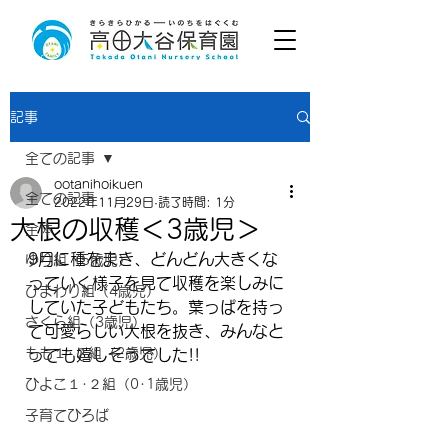
記事
全ての記事
ootanihoikuen
全ての記事
2022年11月29日
読了時間: 1分
大根の収穫＜3歳児＞
全体
9月に種をまき、どんどん大きくな
ゆり組（5歳児）
っていく様子を見て収穫を楽しみに
ひまわり組（4歳児）
していた子どもたち。葉っぱを持っ
さくら組（3歳児）
て可愛らしい大根を抜き、みんなと
もも１･２組（2歳児）
っても嬉しそうでした!!
ひよこ１･２組（0･1歳児）
子育てひろば