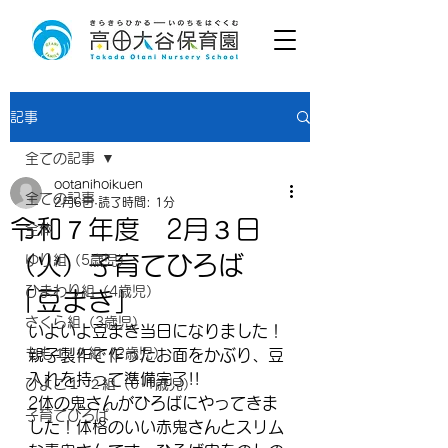
記事
全ての記事
ootanihoikuen
全ての記事
2月6日
読了時間: 1分
令和７年度 2月３日
全体
（火）子育てひろば
ゆり組（5歳児）
ひまわり組（4歳児）
「豆まき」
さくら組（3歳児）
いよいよ豆まき当日になりました！
もも１･２組（2歳児）
親子製作で作ったお面をかぶり、豆
入れを持って準備完了!!
ひよこ１･２組（0･1歳児）
2体の鬼さんがひろばにやってきま
子育てひろば
した！体格のいい赤鬼さんとスリム