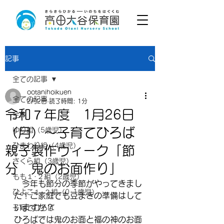
記事
全ての記事
ootanihoikuen
全ての記事
2月2日
読了時間: 1分
令和７年度 1月26日
全体
（月）～子育てひろば
ゆり組（5歳児）
ひまわり組（4歳児）
親子製作ウィーク「節
さくら組（3歳児）
分 鬼のお面作り」
もも１･２組（2歳児）
　今年も節分の季節がやってきまし
ひよこ１･２組（0･1歳児）
た！ご家庭でも豆まきの準備はして
いますか？
子育てひろば
ひろばでは鬼のお面と福の神のお面