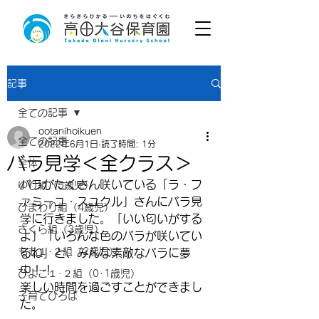
記事
全ての記事
ootanihoikuen
全ての記事
2022年6月1日
読了時間: 1分
バラ見学＜全クラス＞
全体
バラがたくさん咲いている「ラ・フ
ゆり組（5歳児）
ァミーユ・スユクル」さんにバラ見
ひまわり組（4歳児）
学に行きました。「いい匂いがする
さくら組（3歳児）
よ」「いろんな色のバラが咲いてい
もも１･２組（2歳児）
るね」と、みんな素敵なバラに夢
中！！
ひよこ１･２組（0･1歳児）
楽しい時間を過ごすことができまし
子育てひろば
た。