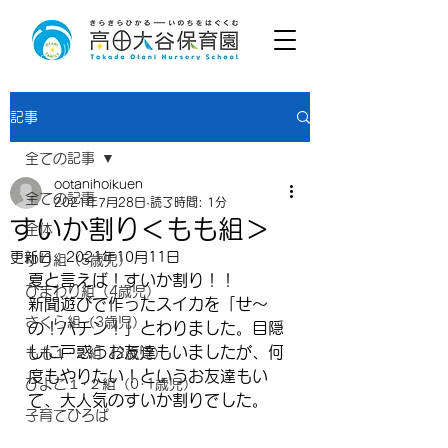
記事
全ての記事
ootanihoikuen
全ての記事
2021年7月28日
読了時間: 1分
すいか割り＜もも組＞
全体
更新日：
2021年10月11日
ゆり組（5歳児）
夏と言えば！すいか割り！！
ひまわり組（4歳児）
新聞遊びで作ったスイカを「せ～
さくら組（3歳児）
の！パチン！」とわりました。目隠
しに戸惑うお友達もいましたが、何
もも１･２組（2歳児）
度もやりたい！というお友達もい
ひよこ１･２組（0･1歳児）
て、大人気のすいか割りでした。
子育てひろば